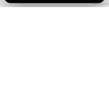
SEGURIDAD
PC
TECHNOLOGY PARTNERS
Elevando el estándar tecnológico en Canarias.
Especialistas en Mantenimiento Informático,
Ciberseguridad, Desarrolo de WebApp y soluciones
digitales para empresas de alta disponibilidad.
Mantenimiento IT