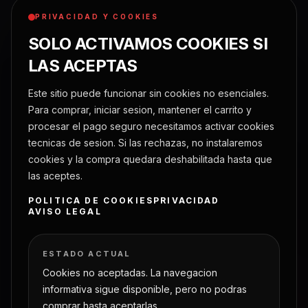
Blog
PRIVACIDAD Y COOKIES
SOLO ACTIVAMOS COOKIES SI
LAS ACEPTAS
SOPORTE TÉCNICO ACTIVO
Este sitio puede funcionar sin cookies no esenciales.
¿HABLAMOS DE TU PRÓXIMO
Para comprar, iniciar sesion, mantener el carrito y
PROYECTO?
procesar el pago seguro necesitamos activar cookies
tecnicas de sesion. Si las rechazas, no instalaremos
CONSULTAS DIRECTAS
cookies y la compra quedara deshabilitada hasta que
info@pcseguridad.es
→
las aceptes.
SEDE CENTRAL
Edificio Parque Científico Tecnológico · Polivalente 4 · Of.
POLITICA DE COOKIES
PRIVACIDAD
005
AVISO LEGAL
Calle Practicante Ignacio Rodríguez S/N, Las Palmas
ESTADO ACTUAL
AGENDAR CONSULTORÍA
Cookies no aceptadas. La navegacion
informativa sigue disponible, pero no podras
comprar hasta aceptarlas.